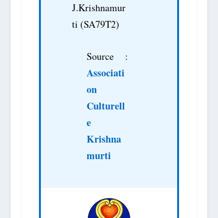
J.Krishnamur
ti (SA79T2)
Source :
Associati
on
Culturell
e
Krishna
murti